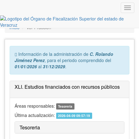
Inicio
Ver Fracción
Error:
Información de la administración de
C. Rolando
Jiménez Perez
, para el periodo comprendido del
01/01/2026
al
31/12/2029
.
XLI. Estudios financiados con recursos públicos
Áreas responsables:
Tesorería
Última actualización:
2026-04-09 09:57:19
Tesoreria