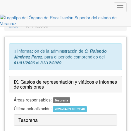
Inicio
Ver Fracción
Error:
Información de la administración de
C. Rolando
Jiménez Perez
, para el periodo comprendido del
01/01/2026
al
31/12/2029
.
IX. Gastos de representación y viáticos e informes
de comisiones
Áreas responsables:
Tesorería
Última actualización:
2026-04-09 09:39:40
Tesoreria